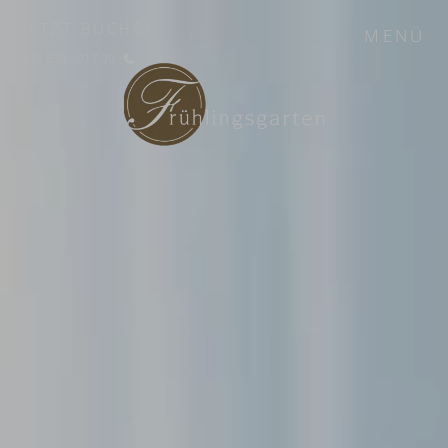
JETZT BUCHEN
MENÜ
+49 8362 917 30