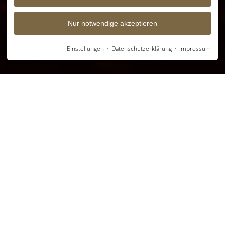
Nur notwendige akzeptieren
Einstellungen
·
Datenschutzerklärung
·
Impressum
FRÜHLINGSGARTEN
Hotel Frühlingsgarten –
Zimmer & Suiten in Bad
Faulenbach
Ihr Zuhause im Allgäu – Gastfreundschaft seit