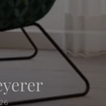
eyerer
026